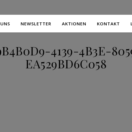
 UNS
NEWSLETTER
AKTIONEN
KONTAKT
9B4B0D9-4139-4B3E-805
EA529BD6C058