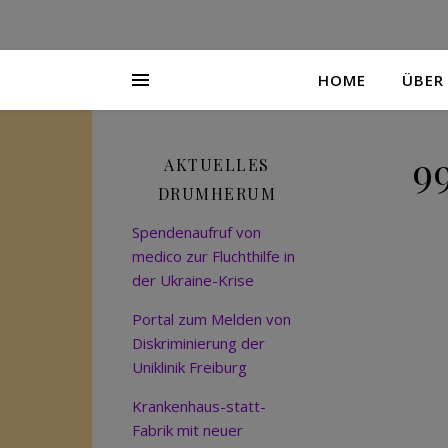
HOME
ÜBER
9
AKTUELLES
DRUMHERUM
Spendenaufruf von
medico zur Fluchthilfe in
der Ukraine-Krise
Portal zum Melden von
Diskriminierung der
Uniklinik Freiburg
Krankenhaus-statt-
Fabrik mit neuer