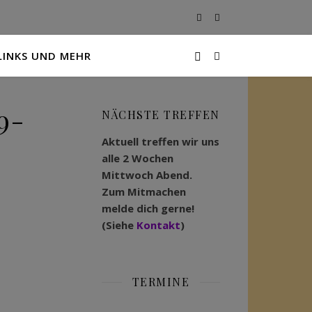
LINKS UND MEHR
9-
NÄCHSTE TREFFEN
Aktuell treffen wir uns
alle 2 Wochen
Mittwoch Abend.
Zum Mitmachen
melde dich gerne!
(Siehe
Kontakt
)
TERMINE