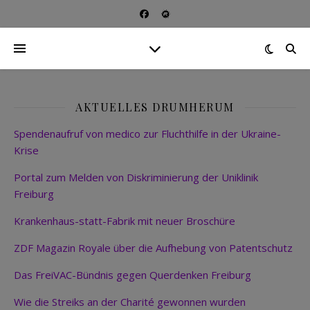
AKTUELLES DRUMHERUM
Spendenaufruf von medico zur Fluchthilfe in der Ukraine-
Krise
Portal zum Melden von Diskriminierung der Uniklinik
Freiburg
Krankenhaus-statt-Fabrik mit neuer Broschüre
ZDF Magazin Royale über die Aufhebung von Patentschutz
Das FreiVAC-Bündnis gegen Querdenken Freiburg
Wie die Streiks an der Charité gewonnen wurden