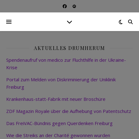
AKTUELLES DRUMHERUM
Spendenaufruf von medico zur Fluchthilfe in der Ukraine-
Krise
Portal zum Melden von Diskriminierung der Uniklinik
Freiburg
Krankenhaus-statt-Fabrik mit neuer Broschüre
ZDF Magazin Royale über die Aufhebung von Patentschutz
Das FreiVAC-Bündnis gegen Querdenken Freiburg
Wie die Streiks an der Charité gewonnen wurden