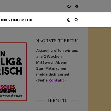
LINKS UND MEHR
NÄCHSTE TREFFEN
Aktuell treffen wir uns
alle 2 Wochen
Mittwoch Abend.
Zum Mitmachen
melde dich gerne!
(Siehe
Kontakt
)
TERMINE