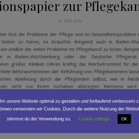
tionspapier zur Pflegek
12. Mai 2021
er löst die Probleme der Pflege und im Gesundheitsproblem
n Seiten zu hören, es bräuchte dringend auch in Baden-Wü
um endlich die vielen Probleme im Pflegeberuf zu lösen. Beispi
n in Baden-Württemberg oder der Deutsche Pflegerat.
innen großer Kliniken rühren kräftig die Werbetrommel für die
Viele Befürworterinnen der Einführung von Pflegekammern lasse
tlichen Ablehnung durch die Pflegenden selbst, wie in Nied
stein, nicht von ihrem Vorhaben abbringen. Meistens wird
rgumentiert: Die Selbstverwaltung und Autonomie der Pflege 
zung dafür, dass sich etwas zum Besseren…
m unsere Website optimal zu gestalten und fortlaufend verbessern 
önnen verwenden wir Cookies. Durch die weitere Nutzung der Websi
stimmst du der Verwendung zu.
Cookie settings
OK
WEITERLESEN