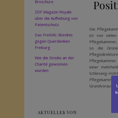
Posi
Broschüre
ZDF Magazin Royale
über die Aufhebung von
Patentschutz
Die Pflegekamm
Das FreiVAC-Bündnis
ist von viele
gegen Querdenken
Pflegekammer, 
Freiburg
so die Grüne
Pflegedirektor
Wie die Streiks an der
Pflegekammer. 
Charité gewonnen
einer mehrhei
wurden
Schleswig-Hol
Pflegekammer a
Grundvorausset
U
k
AKTUELLES VON