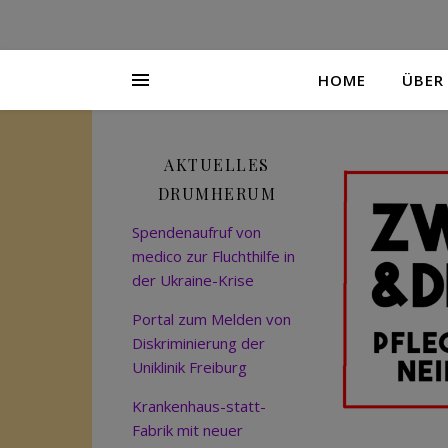
HOME
ÜBER
AKTUELLES
DRUMHERUM
Spendenaufruf von
medico zur Fluchthilfe in
der Ukraine-Krise
Portal zum Melden von
Diskriminierung der
Uniklinik Freiburg
Krankenhaus-statt-
Fabrik mit neuer