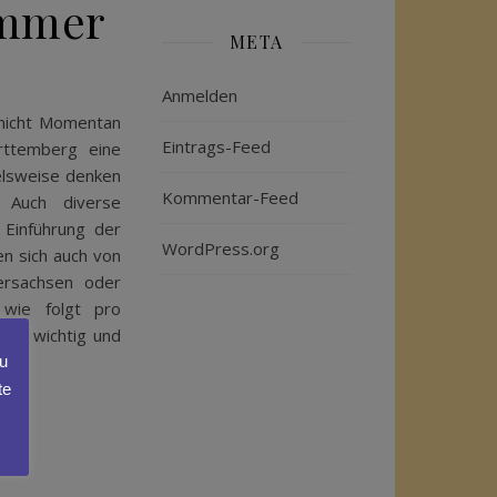
ammer
META
Anmelden
 nicht Momentan
Eintrags-Feed
rttemberg eine
elsweise denken
Kommentar-Feed
 Auch diverse
 Einführung der
WordPress.org
n sich auch von
ersachsen oder
 wie folgt pro
sei wichtig und
zu
te